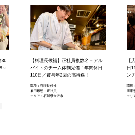
30
【料理長候補】正社員複数名＋アル
【
8～
バイトのチーム体制完備！年間休日
日1
110日／賞与年2回の高待遇！
ン
職種：料理長候補
職種
雇用形態：正社員
雇用
エリア：石川県金沢市
エリ
り