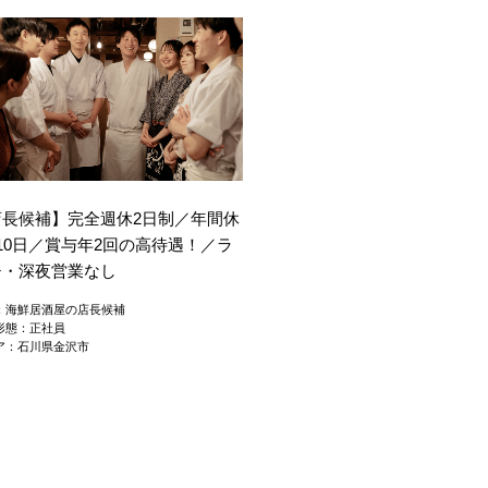
店長候補】完全週休2日制／年間休
10日／賞与年2回の高待遇！／ラ
チ・深夜営業なし
：海鮮居酒屋の店長候補
形態：正社員
ア：石川県金沢市