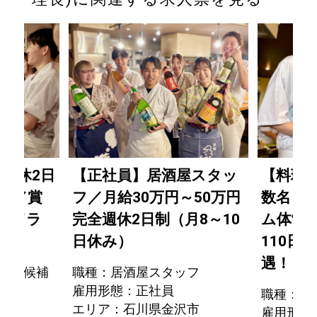
週休2日
【正社員】居酒屋スタッ
【料理
0日／賞
フ／月給30万円～50万円
数名＋
！／ラ
完全週休2日制（月8～10
ム体制
なし
日休み）
110日
遇！
店長候補
職種：居酒屋スタッフ
雇用形態：正社員
職種：料
市
エリア：石川県金沢市
雇用形態